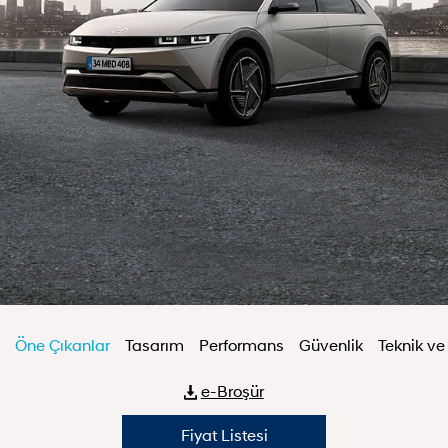
Öne Çıkanlar
Tasarım
Performans
Güvenlik
Teknik v
e-Broşür
Fiyat Listesi