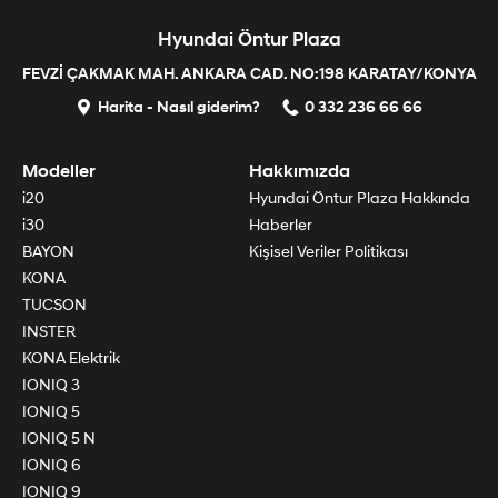
Hyundai Öntur Plaza
FEVZİ ÇAKMAK MAH. ANKARA CAD. NO:198 KARATAY/KONYA
Harita - Nasıl giderim?
0 332 236 66 66
Modeller
Hakkımızda
i20
Hyundai Öntur Plaza Hakkında
i30
Haberler
BAYON
Kişisel Veriler Politikası
KONA
TUCSON
INSTER
KONA Elektrik
IONIQ 3
IONIQ 5
IONIQ 5 N
IONIQ 6
IONIQ 9